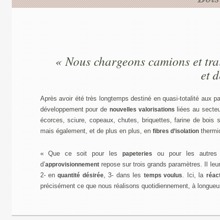
« Nous chargeons camions et trai
et 
Après avoir été très longtemps destiné en quasi-totalité aux pa
développement pour de
liées au secteu
nouvelles valorisations
écorces, sciure, copeaux, chutes, briquettes, farine de bois
mais également, et de plus en plus, en
thermiq
fibres d’isolation
« Que ce soit pour les
ou pour les autres e
papeteries
d’
repose sur trois grands paramètres. Il leu
approvisionnement
2- en
, 3- dans les
. Ici, la
quantité désirée
temps voulus
réact
précisément ce que nous réalisons quotidiennement, à longueu