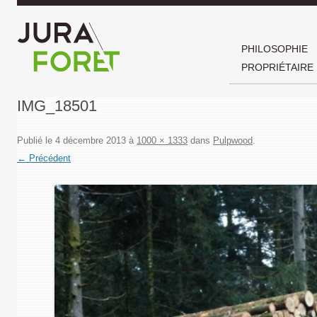
PHILOSOPHIE
PROPRIÉTAIRE
IMG_18501
Publié le
4 décembre 2013
à
1000 × 1333
dans
Pulpwood
.
← Précédent