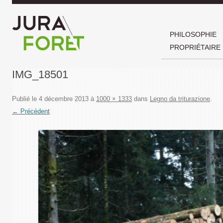
PHILOSOPHIE
PROPRIÉTAIRE
IMG_18501
Publié le
4 décembre 2013
à
1000 × 1333
dans
Legno da triturazione
.
← Précédent