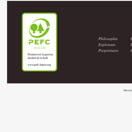
Philosophie
Exploitant
Propriétaire
Menti