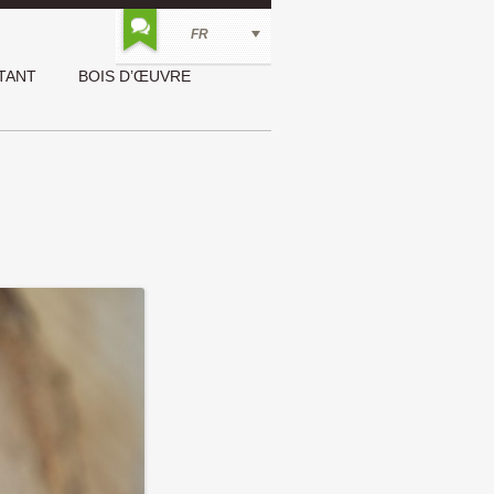
FR
ntenu
TANT
BOIS D’ŒUVRE