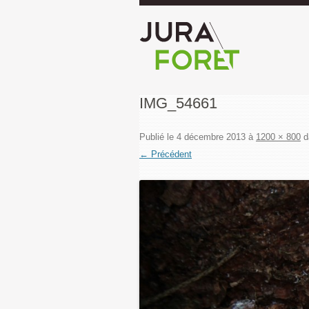
IMG_54661
Publié le
4 décembre 2013
à
1200 × 800
d
← Précédent